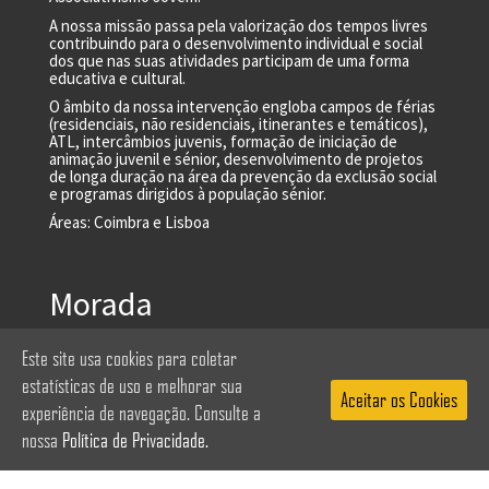
A nossa missão passa pela valorização dos tempos livres
contribuindo para o desenvolvimento individual e social
dos que nas suas atividades participam de uma forma
educativa e cultural.
O âmbito da nossa intervenção engloba campos de férias
(residenciais, não residenciais, itinerantes e temáticos),
ATL, intercâmbios juvenis, formação de iniciação de
animação juvenil e sénior, desenvolvimento de projetos
de longa duração na área da prevenção da exclusão social
e programas dirigidos à população sénior.
Áreas: Coimbra e Lisboa
Morada
Este site usa cookies para coletar
Rua Vasco Santana 12, Loja D | 2625-
estatísticas de uso e melhorar sua
Aceitar os Cookies
629 Odivelas
experiência de navegação. Consulte a
nossa
Política de Privacidade.
Horário: Dias úteis, das 11h00 às 20h00
Contactos