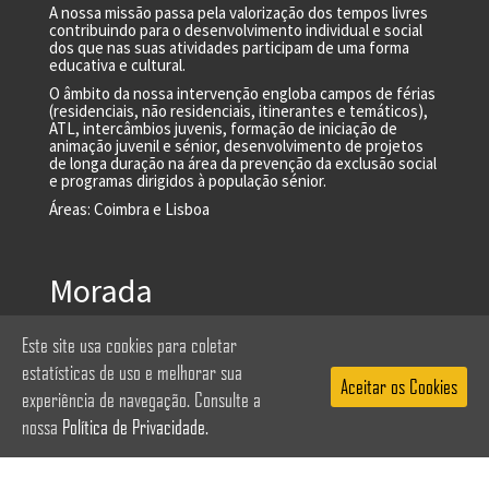
A nossa missão passa pela valorização dos tempos livres
contribuindo para o desenvolvimento individual e social
dos que nas suas atividades participam de uma forma
educativa e cultural.
O âmbito da nossa intervenção engloba campos de férias
(residenciais, não residenciais, itinerantes e temáticos),
ATL, intercâmbios juvenis, formação de iniciação de
animação juvenil e sénior, desenvolvimento de projetos
de longa duração na área da prevenção da exclusão social
e programas dirigidos à população sénior.
Áreas: Coimbra e Lisboa
Morada
Este site usa cookies para coletar
Rua Vasco Santana 12, Loja D | 2625-
estatísticas de uso e melhorar sua
Aceitar os Cookies
629 Odivelas
experiência de navegação. Consulte a
nossa
Política de Privacidade.
Horário: Dias úteis, das 11h00 às 20h00
Contactos