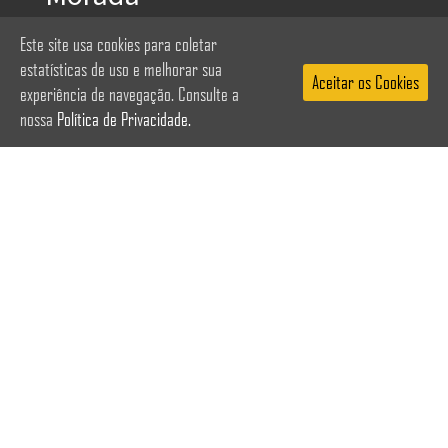
Este site usa cookies para coletar
Rua Vasco Santana 12, Loja D | 2625-
estatísticas de uso e melhorar sua
Aceitar os Cookies
629 Odivelas
experiência de navegação. Consulte a
nossa
Política de Privacidade.
Horário: Dias úteis, das 11h00 às 20h00
Contactos
Telemóvel: 936 102 127
Email: geral@upaje.pt
2026 © Todos os Direitos Reservados.
OF Produções
Parceiros:
| Campos de
Summerpolis.pt
Férias: